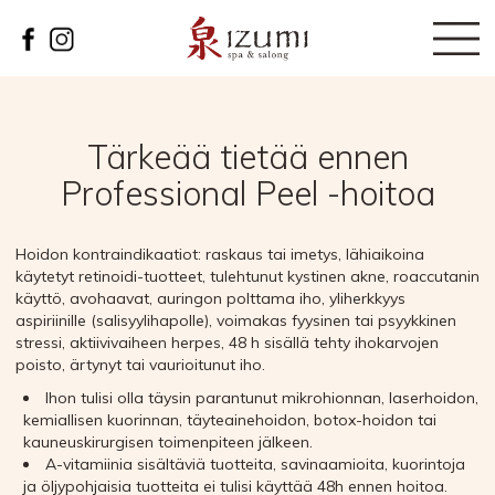
Tärkeää tietää ennen
Professional Peel -hoitoa
Hoidon kontraindikaatiot: raskaus tai imetys, lähiaikoina
käytetyt retinoidi-tuotteet, tulehtunut kystinen akne, roaccutanin
käyttö, avohaavat, auringon polttama iho, yliherkkyys
aspiriinille (salisyylihapolle), voimakas fyysinen tai psyykkinen
stressi, aktiivivaiheen herpes, 48 h sisällä tehty ihokarvojen
poisto, ärtynyt tai vaurioitunut iho.
Ihon tulisi olla täysin parantunut mikrohionnan, laserhoidon,
kemiallisen kuorinnan, täyteainehoidon, botox-hoidon tai
kauneuskirurgisen toimenpiteen jälkeen.
A-vitamiinia sisältäviä tuotteita, savinaamioita, kuorintoja
ja öljypohjaisia tuotteita ei tulisi käyttää 48h ennen hoitoa.