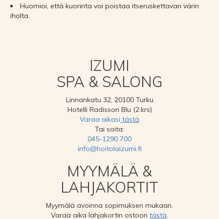
Huomioi, että kuorinta voi poistaa itseruskettavan värin
iholta.
IZUMI
SPA & SALONG
Linnankatu 32, 20100 Turku
Hotelli Radisson Blu (2.krs)
Varaa aikasi
tästä
Tai soita:
045-1290 700
info@hoitolaizumi.fi
MYYMÄLÄ &
LAHJAKORTIT
Myymälä avoinna sopimuksen mukaan.
Varaa aika lahjakortin ostoon
tästä
.