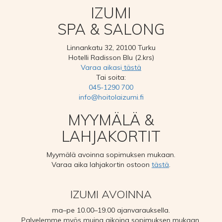
IZUMI
SPA & SALONG
Linnankatu 32, 20100 Turku
Hotelli Radisson Blu (2.krs)
Varaa aikasi
tästä
Tai soita:
045-1290 700
info@hoitolaizumi.fi
MYYMÄLÄ &
LAHJAKORTIT
Myymälä avoinna sopimuksen mukaan.
Varaa aika lahjakortin ostoon
tästä
.
IZUMI AVOINNA
ma–pe 10.00–19.00 ajanvarauksella.
Palvelemme myös muina aikoina sopimuksen mukaan.