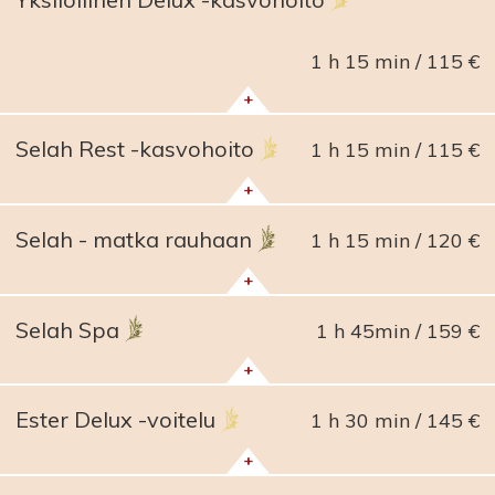
1 h 15 min
115 €
+
Selah Rest -kasvohoito
1 h 15 min
115 €
+
Selah - matka rauhaan
1 h 15 min
120 €
+
Selah Spa
1 h 45min
159 €
+
Ester Delux -voitelu
1 h 30 min
145 €
+