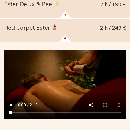
Ester Delux & Peel
2 h
190 €
+
Red Carpet Ester
2 h
249 €
+