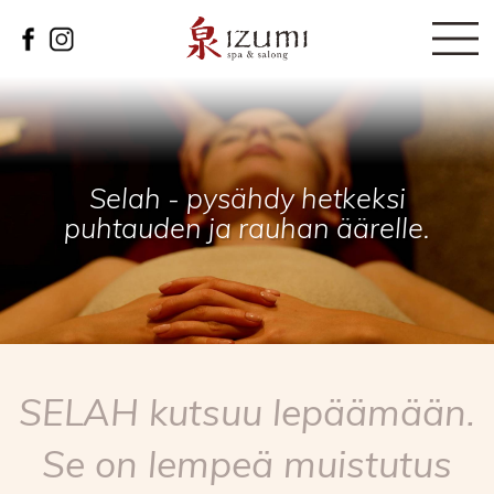
Selah - pysähdy hetkeksi
puhtauden ja rauhan äärelle.
SELAH kutsuu lepäämään.
Se on lempeä muistutus