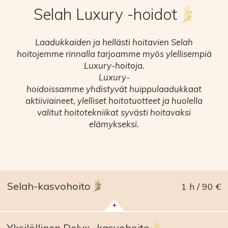
Selah Luxury -hoidot
Laadukkaiden ja hellästi hoitavien Selah
hoitojemme rinnalla tarjoamme myös ylellisempiä
Luxury-hoitoja.
Luxury-
hoidoissamme yhdistyvät huippulaadukkaat
aktiiviaineet, ylelliset hoitotuotteet ja huolella
valitut hoitotekniikat syvästi hoitavaksi
elämykseksi.
Selah-kasvohoito
1 h
90 €
+
Yksilöllinen Delux -kasvohoito