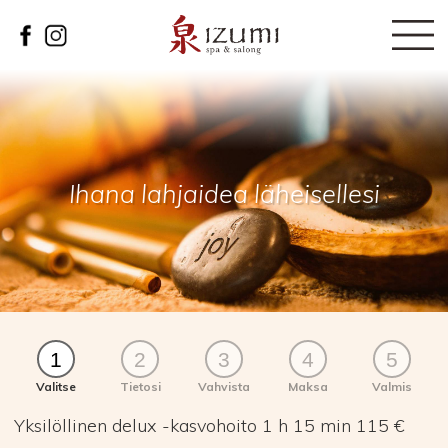
Ihana lahjaidea läheisellesi
1
2
3
4
5
Valitse
Tietosi
Vahvista
Maksa
Valmis
Yksilöllinen delux -kasvohoito 1 h 15 min 115 €