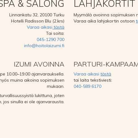
SPA & SALONG
LAHJAKORTIT
Linnankatu 32, 20100 Turku
Myymälä avoinna sopimuksen 
Hotelli Radisson Blu (2.krs)
Varaa aika lahjakortin ostoon
t
Varaa aikasi
tästä
Tai soita:
045-1290 700
info@hoitolaizumi.fi
IZUMI AVOINNA
PARTURI-KAMPAA
e 10.00–19.00 ajanvarauksella.
Varaa aikasi
tästä
yös muina aikoina sopimuksen
tai laita tekstiviesti:
mukaan.
040-589 6170
vallisuussyistä lukittuna, joten
, jos sinulla ei ole ajanvarausta.