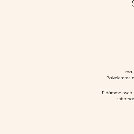
ma–p
Palvelemme m
Pidämme ovea tur
soitathan